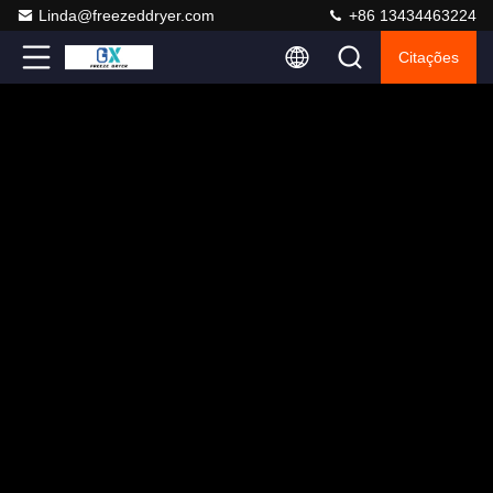
Linda@freezeddryer.com
+86 13434463224
Citações