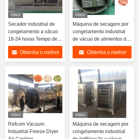
Vídeo
Vídeo
Secador industrial de
Máquina de secagem por
congelamento a vácuo
congelamento industrial
18-24 horas Tempo de
de vácuo de alimentos de
secagem
alta capacidade
Obtenha o melhor
Obtenha o melhor
preço
preço
Vídeo
Vídeo
Refcom Vacuum
Máquina de secagem por
Industrial Freeze Dryer
congelamento industrial
Air Cooling
de liofilização a vácuo