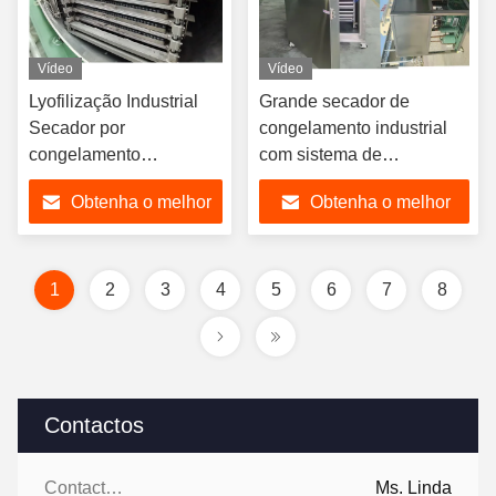
Vídeo
Vídeo
Lyofilização Industrial
Grande secador de
Secador por
congelamento industrial
congelamento
com sistema de
Refrigeração por água
refrigeração
Obtenha o melhor
Obtenha o melhor
preço
preço
1
2
3
4
5
6
7
8
Contactos
Contactos:
Ms. Linda