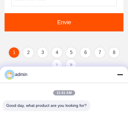
Envie
1
2
3
4
5
6
7
8
admin
11:41 AM
Good day, what product are you looking for?
Guangzhou Guxing Freeze Equipment Co.,Ltd