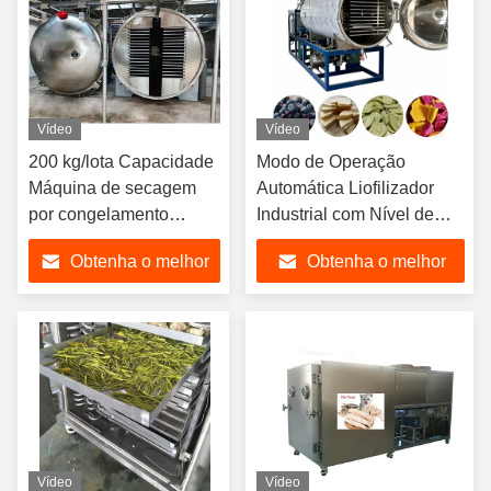
Vídeo
Vídeo
200 kg/lota Capacidade
Modo de Operação
Máquina de secagem
Automática Liofilizador
por congelamento
Industrial com Nível de
industrial
Ruído de 70dB e Nível de
Obtenha o melhor
Obtenha o melhor
Vácuo Abaixo de 13Pa
Adequado para Uso
preço
preço
Industrial
Vídeo
Vídeo