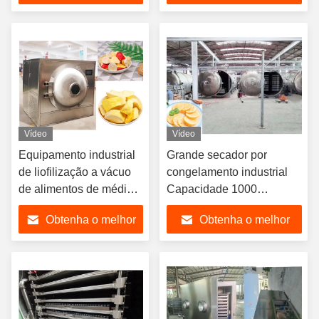
preço
preço
Vídeo
Vídeo
Equipamento industrial
Grande secador por
de liofilização a vácuo
congelamento industrial
de alimentos de média
Capacidade 1000
dimensão
kg/lotação
Obtenha o melhor
Obtenha o melhor
preço
preço