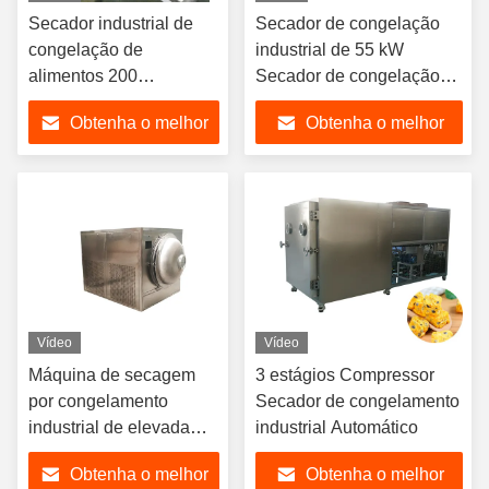
Secador industrial de
Secador de congelação
congelação de
industrial de 55 kW
alimentos 200
Secador de congelação
kg/lotação Controlo PLC
comercial de vácuo 300
Obtenha o melhor
Obtenha o melhor
Ar de arrefecimento
kg/lotação
preço
preço
Vídeo
Vídeo
Máquina de secagem
3 estágios Compressor
por congelamento
Secador de congelamento
industrial de elevada
industrial Automático
eficiência
Obtenha o melhor
Obtenha o melhor