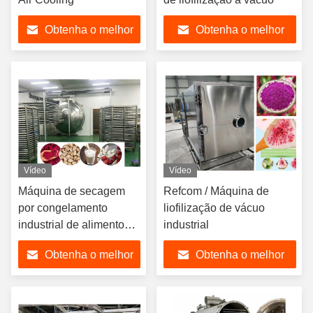
Obtenha o melhor
Obtenha o melhor
preço
preço
Vídeo
Vídeo
Máquina de secagem
Refcom / Máquina de
por congelamento
liofilização de vácuo
industrial de alimentos a
industrial
vácuo 200 kg/ lote
Obtenha o melhor
Obtenha o melhor
preço
preço