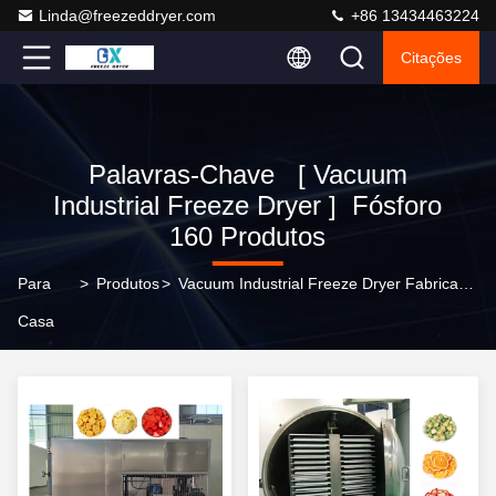
Linda@freezeddryer.com
+86 13434463224
Citações
Palavras-Chave [ Vacuum
Industrial Freeze Dryer ] Fósforo
160 Produtos
Para
>
Produtos
>
Vacuum Industrial Freeze Dryer Fabricante Em Linha
Casa