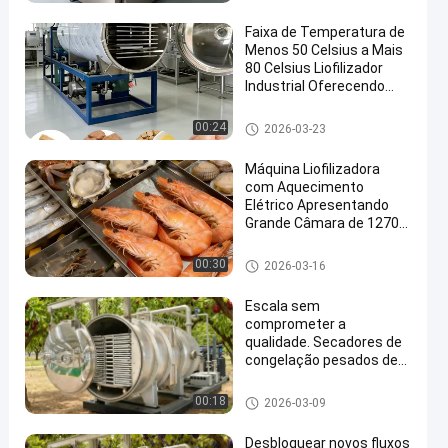
para desidratação
egetais
Faixa de Temperatura de
Menos 50 Celsius a Mais
80 Celsius Liofilizador
Industrial Oferecendo
Desempenho e
Resultados Consistentes
Secador de gel industrial
00:24
2026-03-23
Máquina Liofilizadora
com Aquecimento
Elétrico Apresentando
Grande Câmara de 12700
2600 3300mm Adequada
para Uso Médico e
Secador de gel industrial
00:30
2026-03-16
Laboratorial
Escala sem
comprometer a
qualidade. Secadores de
congelação pesados de
100-200 kg projetados
para produção em grande
Secador de gel industrial
00:18
2026-03-09
volume com durabilidade
de aço inoxidável,
Desbloquear novos fluxos