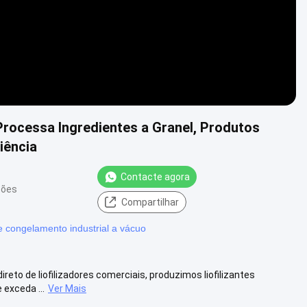
 Processa Ingredientes a Granel, Produtos
iência
Contacte agora
ções
Compartilhar
 congelamento industrial a vácuo
reto de liofilizadores comerciais, produzimos liofilizantes
 exceda ...
Ver Mais