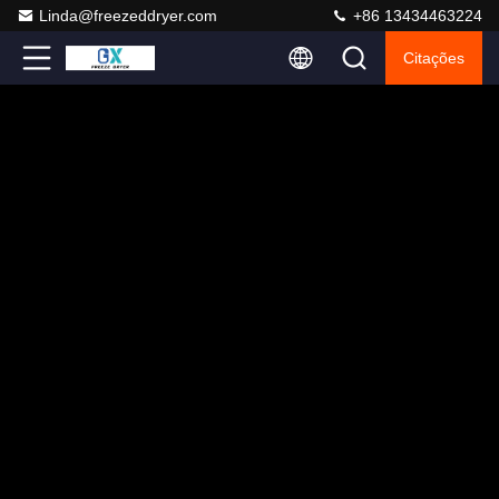
Linda@freezeddryer.com
+86 13434463224
Citações