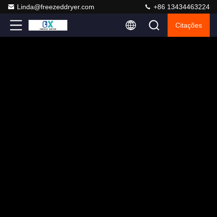
Linda@freezeddryer.com
+86 13434463224
Citações