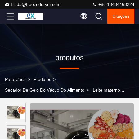
Linda@freezeddryer.com
+86 13434463224
Citações
produtos
Para Casa
>
Produtos
>
Secador De Gelo Do Vácuo Do Alimento
>
Leite materno
Alimentos Secador de congelamento a vácuo 400 kg/lotação
Aquecimento elétrico