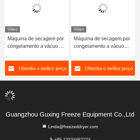
Vídeo
Vídeo
Máquina de secagem por
Máquina de secagem por
congelamento a vácuo de
congelamento a vácuo
alta capacidade de
para aquecimento
alimentos 100 kg/ lote
eléctrico de alimentos
o
Obtenha o melhor preço
Obtenha o melhor preço
-40C-80C
Guangzhou Guxing Freeze Equipment Co.,Ltd
Linda@freezeddryer.com
+86 13434463224