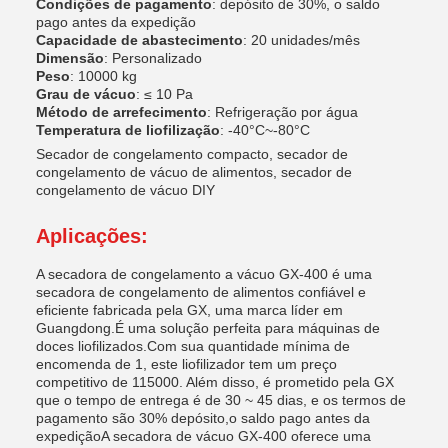
Condições de pagamento
: depósito de 30%, o saldo
pago antes da expedição
Capacidade de abastecimento
: 20 unidades/mês
Dimensão
: Personalizado
Peso
: 10000 kg
Grau de vácuo
: ≤ 10 Pa
Método de arrefecimento
: Refrigeração por água
Temperatura de liofilização
: -40°C~-80°C
Secador de congelamento compacto, secador de
congelamento de vácuo de alimentos, secador de
congelamento de vácuo DIY
Aplicações:
A secadora de congelamento a vácuo GX-400 é uma
secadora de congelamento de alimentos confiável e
eficiente fabricada pela GX, uma marca líder em
Guangdong.É uma solução perfeita para máquinas de
doces liofilizados.Com sua quantidade mínima de
encomenda de 1, este liofilizador tem um preço
competitivo de 115000. Além disso, é prometido pela GX
que o tempo de entrega é de 30 ~ 45 dias, e os termos de
pagamento são 30% depósito,o saldo pago antes da
expediçãoA secadora de vácuo GX-400 oferece uma