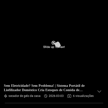
Sem Eletricidade? Sem Problema! | Sistema Portátil de
Liofilizador Doméstico Cria Estoques de Comida de
Emergência, Design Leve, Fácil Instalação e Perfeito para
secador de gelo da casa
2026-03-03
6 visualizações
Vida em RV ou Cabana