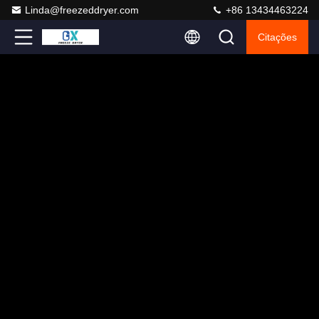
Linda@freezeddryer.com
+86 13434463224
Citações