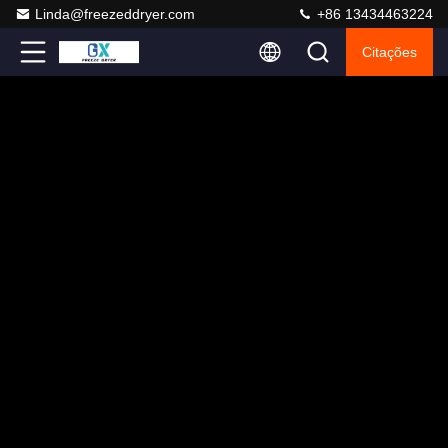
Linda@freezeddryer.com
+86 13434463224
Citações