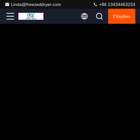
Linda@freezeddryer.com
+86 13434463224
Citações